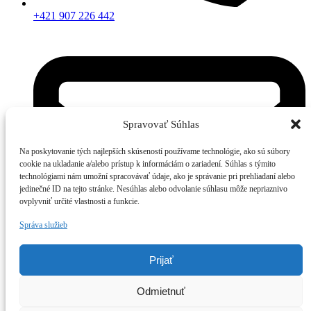
+421 907 226 442
Spravovať Súhlas
Na poskytovanie tých najlepších skúseností používame technológie, ako sú súbory
cookie na ukladanie a/alebo prístup k informáciám o zariadení. Súhlas s týmito
technológiami nám umožní spracovávať údaje, ako je správanie pri prehliadaní alebo
jedinečné ID na tejto stránke. Nesúhlas alebo odvolanie súhlasu môže nepriaznivo
ovplyvniť určité vlastnosti a funkcie.
Správa služieb
Prijať
Odmietnuť
info@inspirea.sk